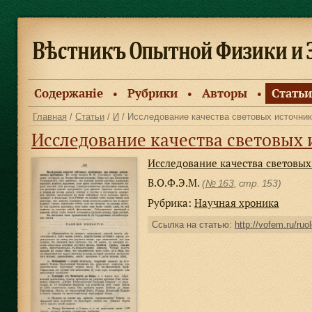
Содержанiе
Рубрики
Авторы
Статьи
●
●
●
Главная
/
Статьи
/
И
/ Исследование качества световых источни
Исследование качества световых исто
Исследование качества световых
В.О.Ф.Э.М.
(
№ 163
, стр. 153)
Рубрика:
Научная хроника
Ссылка на статью:
http://vofem.ru/ruo