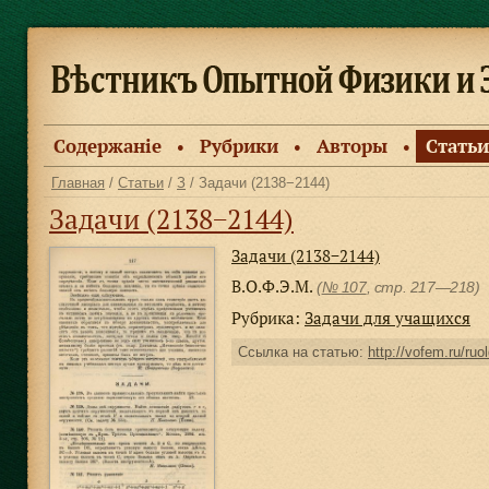
Содержанiе
Рубрики
Авторы
Статьи
●
●
●
Главная
/
Статьи
/
З
/ Задачи (2138−2144)
Задачи (2138−2144)
Задачи (2138−2144)
В.О.Ф.Э.М.
(
№ 107
, стр. 217—218)
Рубрика:
Задачи для учащихся
Ссылка на статью:
http://vofem.ru/ruo