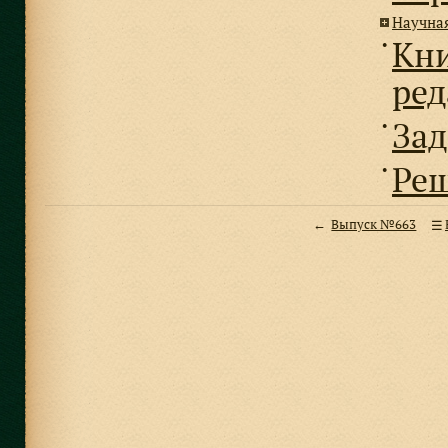
Научна
Кни
●
ре
Зад
●
Реш
●
Выпуск №663