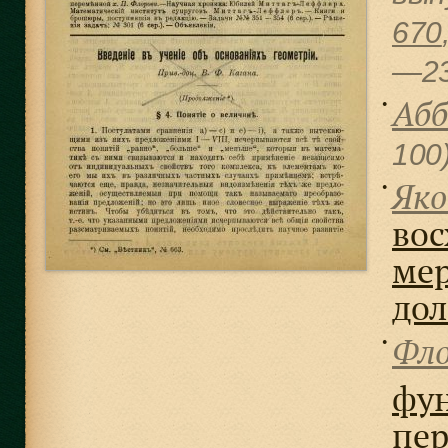
670
—2
Абб
●
100
Яко
●
вос
мер
дол
Фло
●
фу
пе