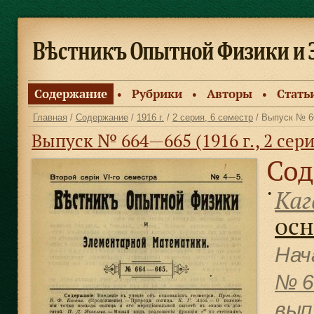
Содержание
Рубрики
Авторы
Стать
●
●
●
Главная
/
Содержание
/
1916 г.
/
2 серия, 6 семестр
/ Выпуск № 6
Выпуск № 664—665 (1916 г., 2 сери
Сод
Каг
●
осн
Нач
№ 6
вып