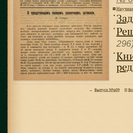
Научна
Зад
●
Реш
●
296
Кни
●
ре
Выпуск №609
Вс