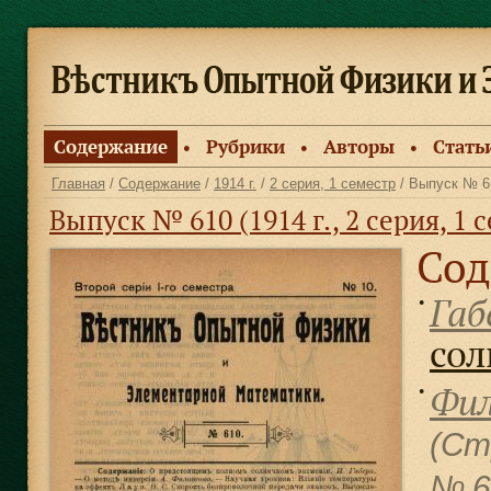
Содержание
Рубрики
Авторы
Стать
●
●
●
Главная
/
Содержание
/
1914 г.
/
2 серия, 1 семестр
/ Выпуск № 6
Выпуск № 610 (1914 г., 2 серия, 1 
Сод
Габ
●
сол
Фил
●
(Ст
№ 6