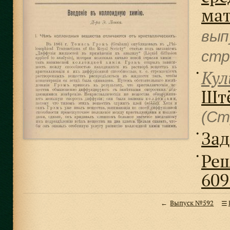
ма
вып
cтр
Кул
●
Штё
(Ст
Зад
●
Реш
●
609
Выпуск №592