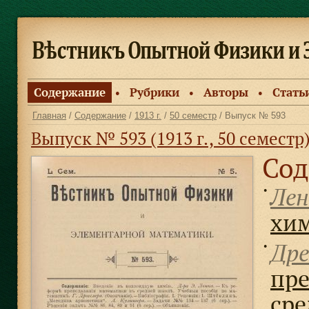
Содержание
Рубрики
Авторы
Стать
●
●
●
Главная
/
Содержание
/
1913 г.
/
50 семестр
/ Выпуск № 593
Выпуск № 593 (1913 г., 50 семестр
Сод
Лен
●
хи
Дре
●
пре
сре