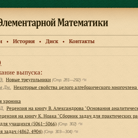
и
История
Диск
Контакты
●
●
●
)
ание выпуска:
Э.
Новые треугольники
(Стр. 281—292)
в Дм.
Некоторые свойства целого алгебраического многочлена
я хроника
Д.
Рецензия на книгу В. Александрова "Основания аналитичес
ецензия на книгу К. Ноака "Сборник задач для практических ра
для учащихся (5061−5066)
(Стр. 302)
 задач (4862, 4904)
(Стр. 303—304)