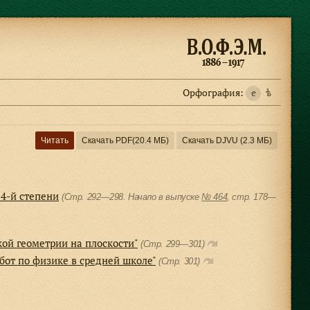
Орфография:
e
ѣ
Читать
Скачать PDF
(20.4 МБ)
Скачать DJVU
(2.3 МБ)
 4-й степени
(Стр. 292—298. Начало в выпуске
№ 464
, cтр. 178—
кой геометрии на плоскости"
(Стр. 299—301)
бот по физике в средней школе"
(Стр. 301)