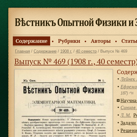
Содержание
Рубрики
Авторы
Стать
●
●
●
Главная
/
Содержание
/
1908 г.
/
40 семестр
/ Выпуск № 469
Выпуск № 469 (1908 г., 40 семестр
Содерж
Лейнек 
●
Ефремо
●
187)
Научна
Синцов 
●
Л. М.
Р
●
Задачи 
●
Решения
●