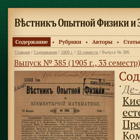
Содержание
Рубрики
Авторы
Стать
●
●
●
Главная
/
Содержание
/
1905 г.
/
33 семестр
/ Выпуск № 385
Выпуск № 385 (1905 г., 33 семестр
Сод
Де-
●
Кие
ест
Пре
Ком