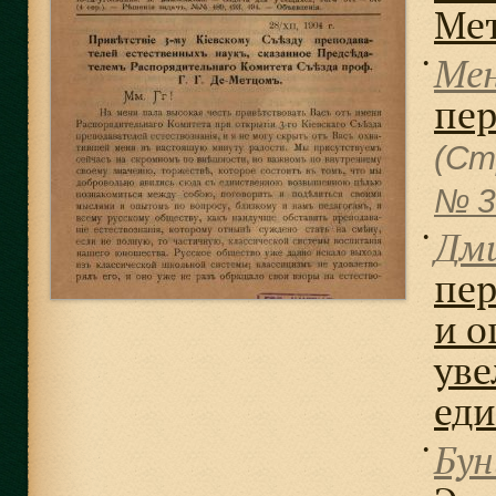
Ме
Мен
●
пер
(Ст
№ 3
Дми
●
пе
и о
уве
ед
Бун
●