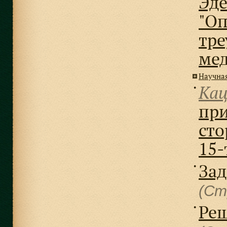
Эде
"О
тре
ме
Научна
Кац
●
пр
сто
15-
Зад
●
(Ст
Реш
●