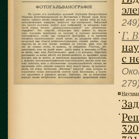
эле
249
Г. В
●
нау
с н
Око
279
Научна
Зад
●
Реш
●
320