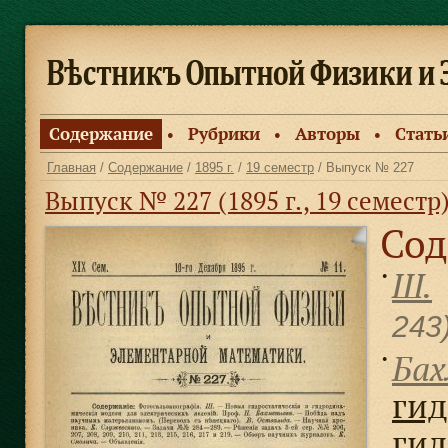
Содержание
Рубрики
Авторы
Стать
●
●
●
Главная
/
Содержание
/
1895 г.
/
19 семестр
/ Выпуск № 227
Выпуск № 227 (1895 г., 19 семестр
Сод
Ш.
●
243
Бах
●
гид
гид