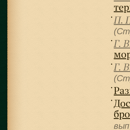
те
П. 
●
(Ст
Г. В
●
мор
Г. В
●
(Ст
Раз
●
Дос
●
бр
вып