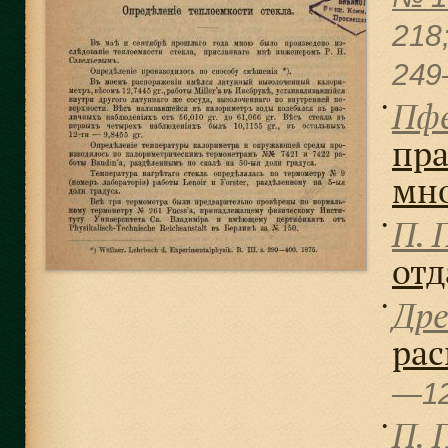
218
249
Пфе
●
пра
мн
П. 
●
отд
Дре
●
рас
—1
П. 
●