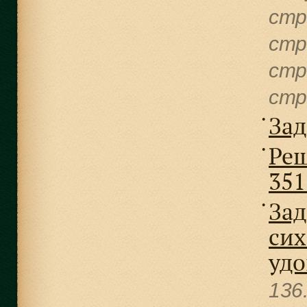
cтр
cтр
cтр
cтр
Зад
●
Реш
●
351
Зад
●
сих
удо
136