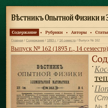
Содержание
Рубрики
Авторы
Стать
●
●
●
Главная
/
Содержание
/
1893 г.
/
14 семестр
/ Выпуск № 162
Выпуск № 162 (1893 г., 14 семестр
Сод
Кос
●
теп
Поп
●
(Ст
№ 1