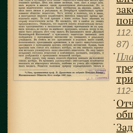
зак
пон
112
87)
Пла
●
тре
три
112
Отч
●
об
Зад
●