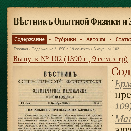
Содержание
Рубрики
Авторы
Стать
●
●
●
Главная
/
Содержание
/
1890 г.
/
9 семестр
/ Выпуск № 102
Выпуск № 102 (1890 г., 9 семестр)
Сод
Ерм
●
пре
109
Мат
●
алг