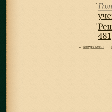
Гол
●
уч
Реш
●
481
Выпуск №101