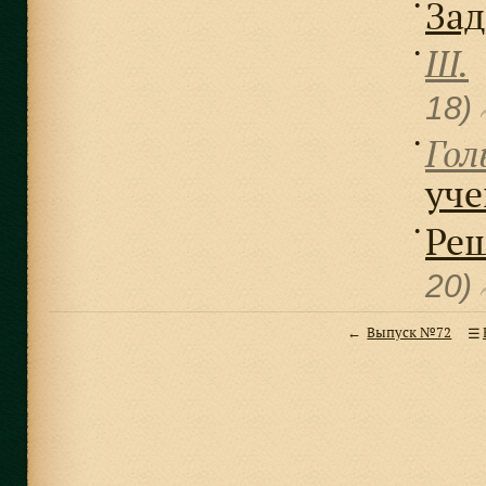
Зад
●
Ш.
●
18)
Гол
●
уч
Реш
●
20)
Выпуск №72