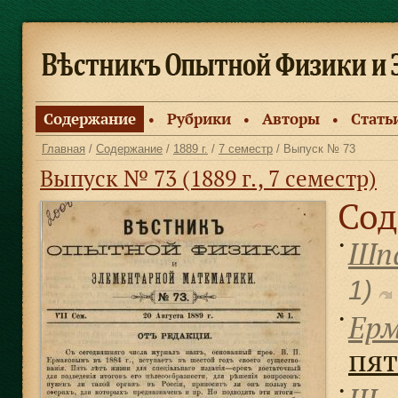
Содержание
Рубрики
Авторы
Стать
●
●
●
Главная
/
Содержание
/
1889 г.
/
7 семестр
/ Выпуск № 73
Выпуск № 73 (1889 г., 7 семестр)
Сод
Шпа
●
1)
Ерм
●
пят
●