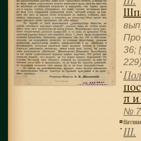
Ш.
Шп
вып
Про
36;
229
Пол
●
пос
π и
№ 7
Научна
Ш.
●