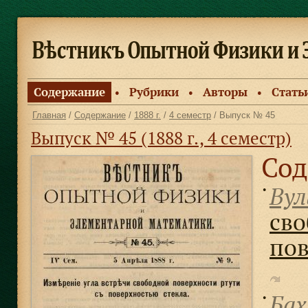
Содержание
Рубрики
Авторы
Стать
●
●
●
Главная
/
Содержание
/
1888 г.
/
4 семестр
/ Выпуск № 45
Выпуск № 45 (1888 г., 4 семестр)
Сод
Вул
●
сво
пов
Бах
●