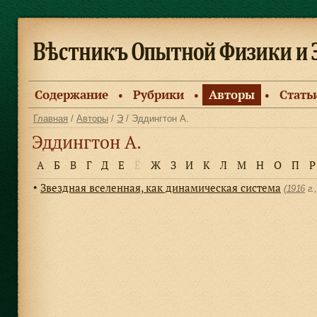
Содержание
Рубрики
Авторы
Стать
●
●
●
Главная
/
Авторы
/
Э
/ Эддингтон А.
Эддингтон А.
А
Б
В
Г
Д
Е
Ё
Ж
З
И
К
Л
М
Н
О
П
Р
Звездная вселенная, как динамическая система
●
(
1916
г.