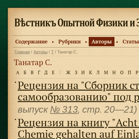
Содержание
Рубрики
Авторы
Стать
●
●
●
Главная
/
Авторы
/
Т
/ Танатар С.
Танатар С.
А
Б
В
Г
Д
Е
Ё
Ж
З
И
К
Л
М
Н
О
П
Р
Рецензия на "Сборник с
●
самообразованию" под р
выпуск
№ 313
, cтр. 20—21
Рецензия на книгу "Acht 
●
Chemie gehalten auf Einla