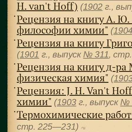
H. van't Hoff)
(
1902
г., вы
Рецензия на книгу А. Ю
●
философии химии"
(
190
Рецензия на книгу Григ
●
(
1901
г., выпуск
№ 311
, cтр
Рецензия на книгу д-ра
●
физическая химия"
(
190
Рецензия: J. H. Van't Ho
●
химии"
(
1903
г., выпуск
№ 
Термохимические работ
●
cтр. 225—231)