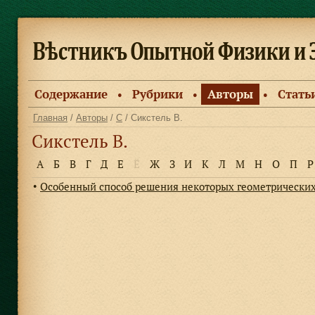
Содержание
Рубрики
Авторы
Стать
●
●
●
Главная
/
Авторы
/
С
/ Сикстель В.
Сикстель В.
А
Б
В
Г
Д
Е
Ё
Ж
З
И
К
Л
М
Н
О
П
Р
Особенный способ решения некоторых геометрических
●