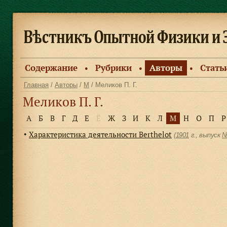
Содержание
Рубрики
Авторы
Стать
●
●
●
Главная
/
Авторы
/
М
/ Меликов П. Г.
Меликов П. Г.
А
Б
В
Г
Д
Е
Ё
Ж
З
И
К
Л
М
Н
О
П
Р
Характеристика деятельности Berthelot
●
(
1901
г., выпуск
№