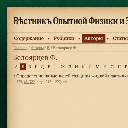
Содержание
Рубрики
Авторы
Стать
●
●
●
Главная
/
Авторы
/
Б
/ Белоярцев Ф.
Белоярцев Ф.
А
Б
В
Г
Д
Е
Ё
Ж
З
И
К
Л
М
Н
О
П
Р
Определение наименьшей толщины жидкой пластинки,
●
173;
№ 322
, cтр. 217—222)