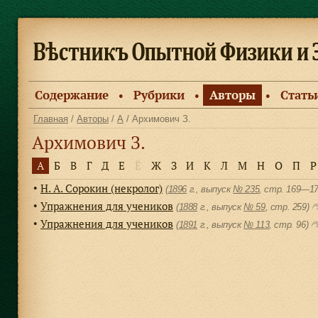
Содержание
Рубрики
Авторы
Стать
●
●
●
Главная
/
Авторы
/
А
/ Архимович З.
Архимович З.
А
Б
В
Г
Д
Е
Ё
Ж
З
И
К
Л
М
Н
О
П
Р
Н. А. Сорокин (некролог)
●
(
1896
г., выпуск
№ 235
, cтр. 169—1
Упражнения для учеников
●
(
1888
г., выпуск
№ 59
, cтр. 259)
Упражнения для учеников
●
(
1891
г., выпуск
№ 113
, cтр. 96)