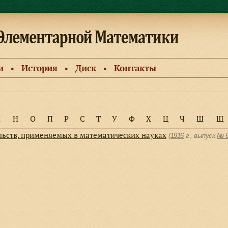
и
История
Диск
Контакты
●
●
●
М
Н
О
П
Р
С
Т
У
Ф
Х
Ц
Ч
Ш
Щ
льств, применяемых в математических науках
(
1916
г., выпуск
№ 