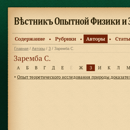
Содержание
Рубрики
Авторы
Стать
●
●
●
Главная
/
Авторы
/
З
/ Заремба С.
Заремба С.
А
Б
В
Г
Д
Е
Ё
Ж
З
И
К
Л
Опыт теоретического исследования природы доказате
●