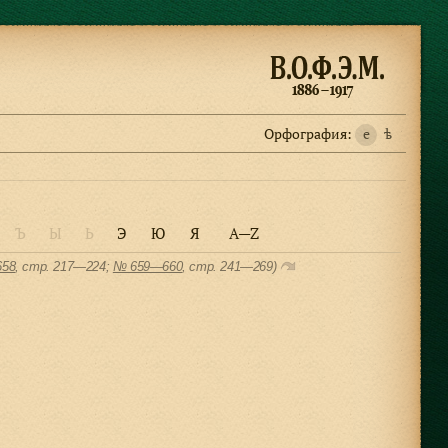
Орфография:
e
ѣ
Ъ
Ы
Ь
Э
Ю
Я
A—Z
658
, cтр. 217—224;
№ 659—660
, cтр. 241—269)