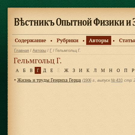
Содержание
Рубрики
Авторы
Стать
●
●
●
Главная
/
Авторы
/
Г
/ Гельмгольц Г.
Гельмгольц Г.
А
Б
В
Г
Д
Е
Ё
Ж
З
И
К
Л
М
Н
О
П
Р
Жизнь и труды Генриха Герца
●
(
1906
г., выпуск
№ 410
, cтр.