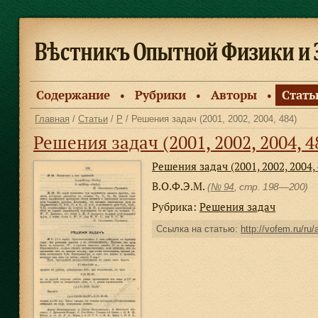
Содержание
Рубрики
Авторы
Стать
●
●
●
Главная
/
Статьи
/
Р
/ Решения задач (2001, 2002, 2004, 484)
Решения задач (2001, 2002, 2004, 4
Решения задач (2001, 2002, 2004, 
В.О.Ф.Э.М.
(
№ 94
, стр. 198—200)
Рубрика:
Решения задач
Ссылка на статью:
http://vofem.ru/ru/