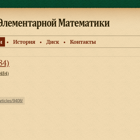
и
История
Диск
Контакты
●
●
●
84)
484)
articles/9408/