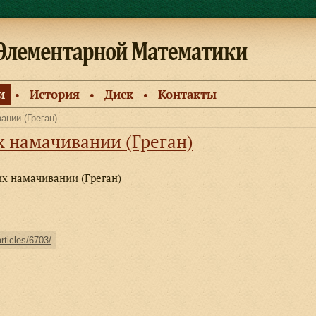
и
История
Диск
Контакты
●
●
●
ании (Греган)
х намачивании (Греган)
их намачивании (Греган)
articles/6703/