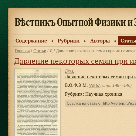
Содержание
Рубрики
Авторы
Стать
●
●
●
Главная
/
Статьи
/
Д
/ Давление некоторых семян при их намачив
Давление некоторых семян при и
Бхм.
Давление некоторых семян при 
В.О.Ф.Э.М.
(
№ 67
, стр. 145—146)
Рубрика:
Научная хроника
Ссылка на статью:
http://vofem.ru/ru/