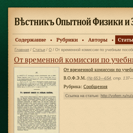
Содержание
Рубрики
Авторы
Стать
●
●
●
Главная
/
Статьи
/
О
/ От временной комиссии по учебным посо
От временной комиссии по учеб
От временной комиссии по уче
В.О.Ф.Э.М.
(
№ 653—654
, стр. 137
Рубрика:
Сообщения
Ссылка на статью:
http://vofem.ru/ru/