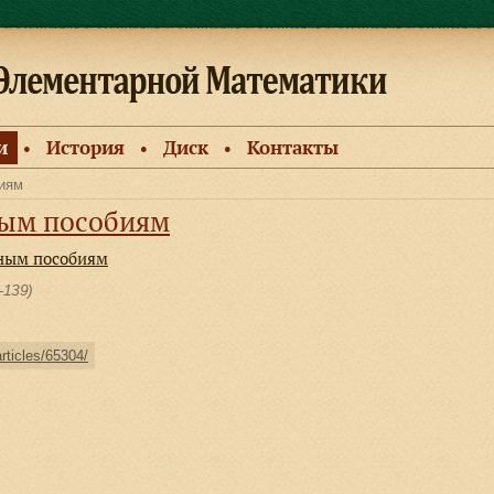
и
История
Диск
Контакты
●
●
●
биям
ным пособиям
бным пособиям
—139)
articles/65304/