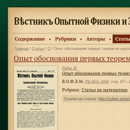
Содержание
Рубрики
Авторы
Стать
●
●
●
Главная
/
Статьи
/
О
/ Опыт обоснования первых теорем из курс
Опыт обоснования первых теорем
Гибш И.
Опыт обоснования первых теоре
В.О.Ф.Э.М.
(
№ 653—654
, стр. 97—
Рубрика:
Статьи по математике
Ссылка на статью:
http://vofem.ru/ru/