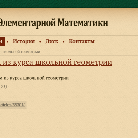
и
История
Диск
Контакты
●
●
●
а школьной геометрии
 из курса школьной геометрии
м из курса школьной геометрии
121)
articles/65301/