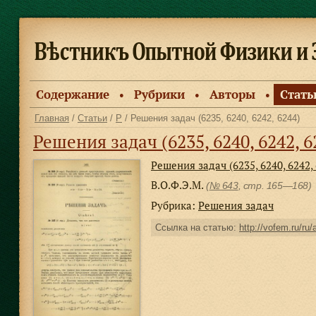
Содержание
Рубрики
Авторы
Стать
●
●
●
Главная
/
Статьи
/
Р
/ Решения задач (6235, 6240, 6242, 6244)
Решения задач (6235, 6240, 6242, 6
Решения задач (6235, 6240, 6242,
В.О.Ф.Э.М.
(
№ 643
, стр. 165—168)
Рубрика:
Решения задач
Ссылка на статью:
http://vofem.ru/ru/