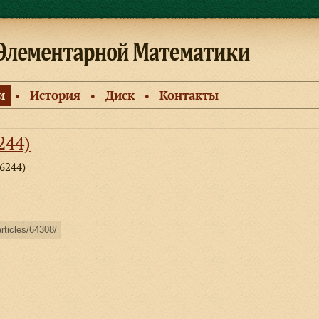
и
История
Диск
Контакты
●
●
●
244)
 6244)
articles/64308/