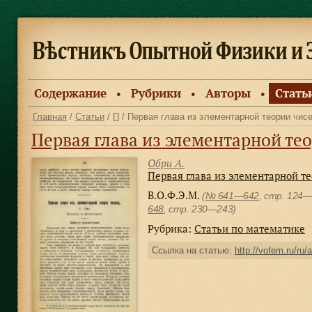
Содержание
Рубрики
Авторы
Стать
●
●
●
Главная
/
Статьи
/
П
/ Первая глава из элементарной теории чис
Первая глава из элементарной те
Обри А.
Первая глава из элементарной т
В.О.Ф.Э.М.
(
№ 641—642
, стр. 124
648
, cтр. 230—243)
Рубрика:
Статьи по математике
Ссылка на статью:
http://vofem.ru/ru/