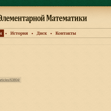
и
История
Диск
Контакты
●
●
●
articles/63804/