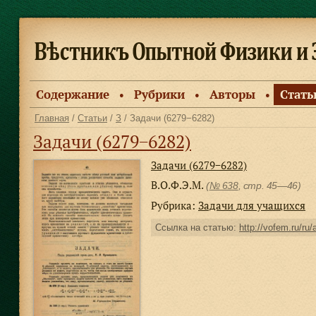
Содержание
Рубрики
Авторы
Стать
●
●
●
Главная
/
Статьи
/
З
/ Задачи (6279−6282)
Задачи (6279−6282)
Задачи (6279−6282)
В.О.Ф.Э.М.
(
№ 638
, стр. 45—46)
Рубрика:
Задачи для учащихся
Ссылка на статью:
http://vofem.ru/ru/