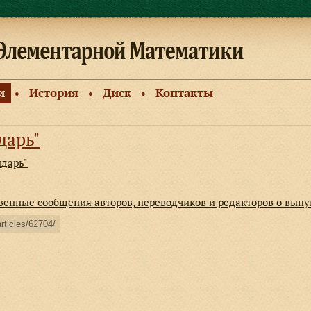
и
История
Диск
Контакты
●
●
●
дарь"
ндарь"
твенные сообщения авторов, переводчиков и редакторов о вып
articles/62704/