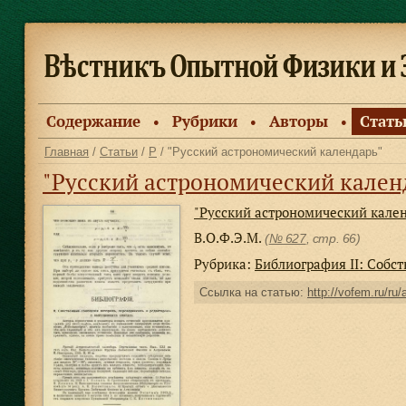
Содержание
Рубрики
Авторы
Стать
●
●
●
Главная
/
Статьи
/
Р
/ "Русский астрономический календарь"
"Русский астрономический кален
"Русский астрономический кале
В.О.Ф.Э.М.
(
№ 627
, стр. 66)
Рубрика:
Библиография II: Собс
Ссылка на статью:
http://vofem.ru/ru/