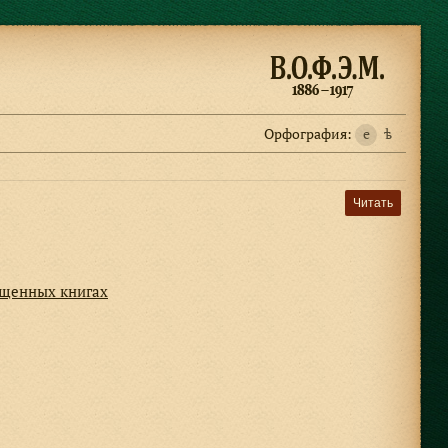
Орфография:
e
ѣ
Читать
ущенных книгах