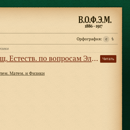
Орфография:
e
ѣ
изики
 вопросам Элем. Матем. и Физики
Читать
Элем. Матем. и Физики