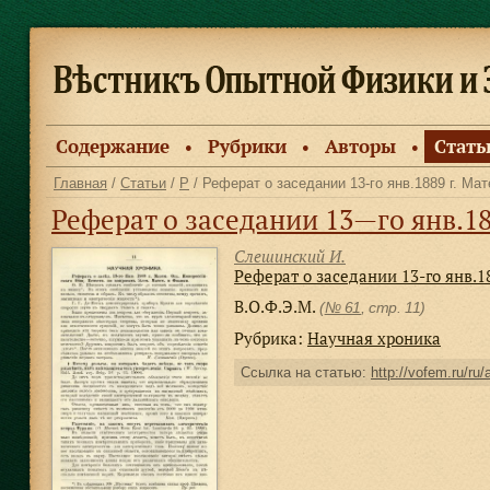
Содержание
Рубрики
Авторы
Стать
●
●
●
Главная
/
Статьи
/
Р
/ Реферат о заседании 13-го янв.1889 г. М
Реферат о заседании 13—го янв.1889 г. 
Слешинский И.
Реферат о заседании 13-го янв.1
В.О.Ф.Э.М.
(
№ 61
, стр. 11)
Рубрика:
Научная хроника
Ссылка на статью:
http://vofem.ru/ru/