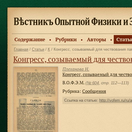
Содержание
Рубрики
Авторы
Стать
●
●
●
Главная
/
Статьи
/
К
/ Конгресс, созываемый для чествования па
Конгресс, созываемый для чество
Плеханова Н.
Конгресс, созываемый для честв
В.О.Ф.Э.М.
(
№ 604
, стр. 112—113)
Рубрика:
Сообщения
Ссылка на статью:
http://vofem.ru/ru/