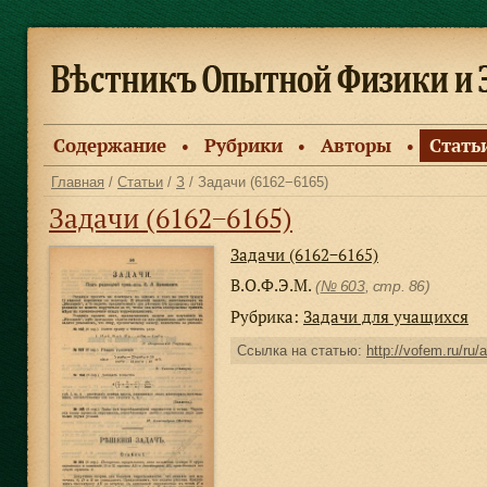
Содержание
Рубрики
Авторы
Стать
●
●
●
Главная
/
Статьи
/
З
/ Задачи (6162−6165)
Задачи (6162−6165)
Задачи (6162−6165)
В.О.Ф.Э.М.
(
№ 603
, стр. 86)
Рубрика:
Задачи для учащихся
Ссылка на статью:
http://vofem.ru/ru/