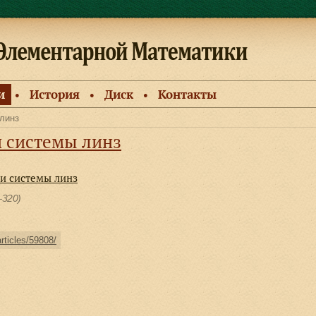
и
История
Диск
Контакты
●
●
●
линз
 системы линз
и системы линз
—320)
articles/59808/