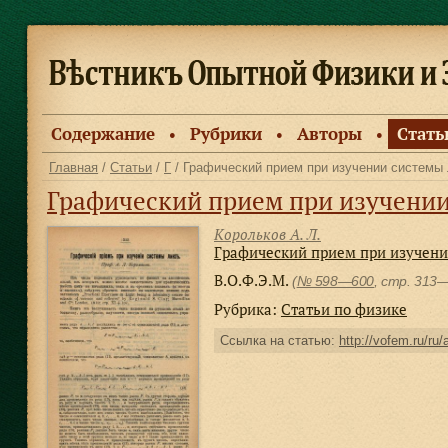
Содержание
Рубрики
Авторы
Стать
●
●
●
Главная
/
Статьи
/
Г
/ Графический прием при изучении системы 
Графический прием при изучении
Корольков А. Л.
Графический прием при изучени
В.О.Ф.Э.М.
(
№ 598—600
, стр. 313
Рубрика:
Статьи по физике
Ссылка на статью:
http://vofem.ru/ru/