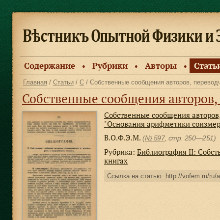
Содержание
Рубрики
Авторы
Стать
●
●
●
Главная
/
Статьи
/
С
/ Собственные сообщения авторов, переводчиков и 
Собственные сообщения авторов, переводчиков и редакторов о выпу
Собственные сообщения авторов,
"Основания арифметики соизме
В.О.Ф.Э.М.
(
№ 597
, стр. 250—251)
Рубрика:
Библиография II: Собс
книгах
Ссылка на статью:
http://vofem.ru/ru/