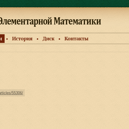
и
История
Диск
Контакты
●
●
●
articles/55306/