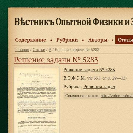
Содержание
Рубрики
Авторы
Стать
●
●
●
Главная
/
Статьи
/
Р
/ Решение задачи № 5283
Решение задачи № 5283
Решение задачи № 5283
В.О.Ф.Э.М.
(
№ 553
, стр. 29—31)
Рубрика:
Решения задач
Ссылка на статью:
http://vofem.ru/ru/