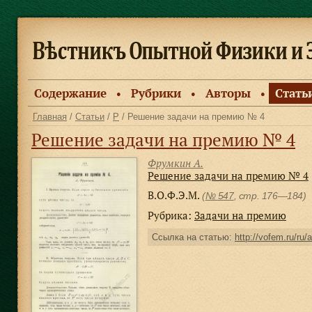
Содержание
Рубрики
Авторы
Стать
●
●
●
Главная
/
Статьи
/
Р
/ Решение задачи на премию № 4
Решение задачи на премию № 4
Фрумкин А.
Решение задачи на премию № 4
В.О.Ф.Э.М.
(
№ 547
, стр. 176—184)
Рубрика:
Задачи на премию
Ссылка на статью:
http://vofem.ru/ru/