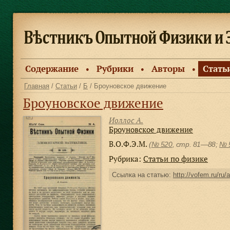
Содержание
Рубрики
Авторы
Стать
●
●
●
Главная
/
Статьи
/
Б
/ Броуновское движение
Броуновское движение
Иоллос А.
Броуновское движение
В.О.Ф.Э.М.
(
№ 520
, стр. 81—88;
№ 
Рубрика:
Статьи по физике
Ссылка на статью:
http://vofem.ru/ru/