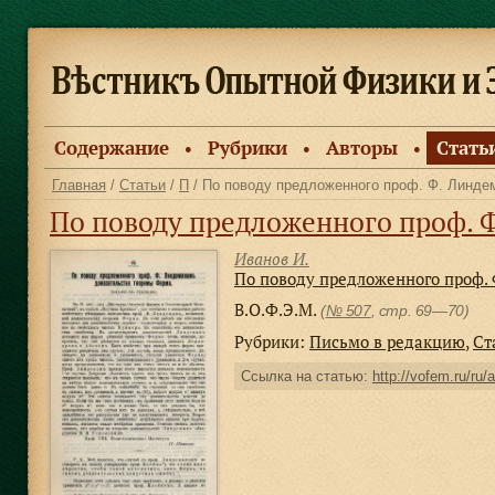
Содержание
Рубрики
Авторы
Стать
●
●
●
Главная
/
Статьи
/
П
/ По поводу предложенного проф. Ф. Линде
По поводу предложенного проф. Ф. Л
Иванов И.
По поводу предложенного проф.
В.О.Ф.Э.М.
(
№ 507
, стр. 69—70)
Рубрики:
Письмо в редакцию
,
Ст
Ссылка на статью:
http://vofem.ru/ru/