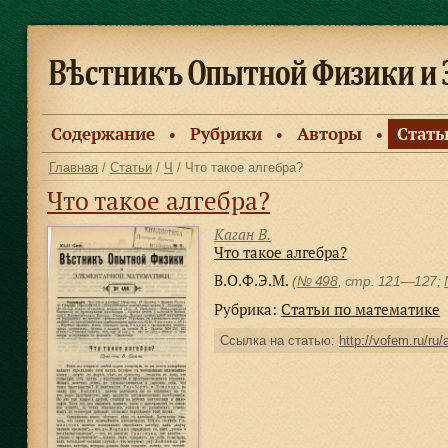
Содержание
Рубрики
Авторы
Стать
●
●
●
Главная
/
Статьи
/
Ч
/ Что такое алгебра?
Что такое алгебра?
Каган В.
Что такое алгебра?
В.О.Ф.Э.М.
(
№ 498
, стр. 121—127;
Рубрика:
Статьи по математике
Ссылка на статью:
http://vofem.ru/ru/