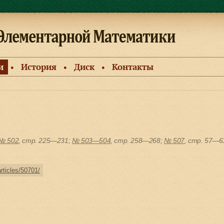
и
История
Диск
Контакты
●
●
●
№ 502
, cтр. 225—231;
№ 503—504
, cтр. 258—268;
№ 507
, cтр. 57—6
articles/50701/