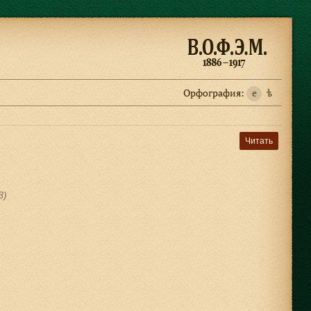
Орфография:
e
ѣ
Читать
3)