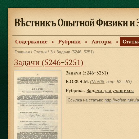
Содержание
Рубрики
Авторы
Стать
●
●
●
Главная
/
Статьи
/
З
/ Задачи (5246−5251)
Задачи (5246−5251)
Задачи (5246−5251)
В.О.Ф.Э.М.
(
№ 506
, стр. 52—53)
Рубрика:
Задачи для учащихся
Ссылка на статью:
http://vofem.ru/ru/