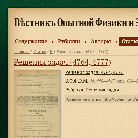
Содержание
Рубрики
Авторы
Стать
●
●
●
Главная
/
Статьи
/
Р
/ Решения задач (4764, 4777)
Решения задач (4764, 4777)
Решения задач (4764, 4777)
В.О.Ф.Э.М.
(
№ 446—447
, стр. 60—6
Рубрика:
Решения задач
Ссылка на статью:
http://vofem.ru/ru/