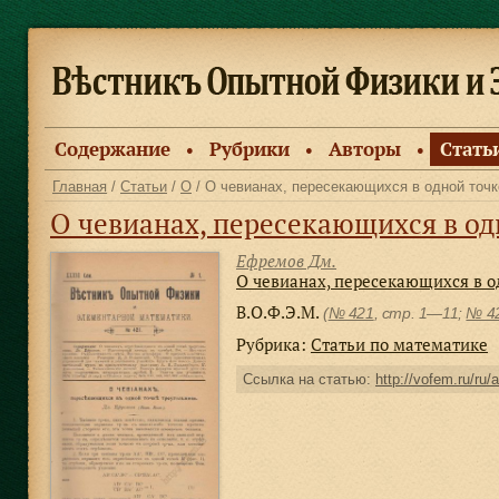
Содержание
Рубрики
Авторы
Стать
●
●
●
Главная
/
Статьи
/
О
/ О чевианах, пересекающихся в одной точк
О чевианах, пересекающихся в од
Ефремов Дм.
О чевианах, пересекающихся в о
В.О.Ф.Э.М.
(
№ 421
, стр. 1—11;
№ 4
Рубрика:
Статьи по математике
Ссылка на статью:
http://vofem.ru/ru/