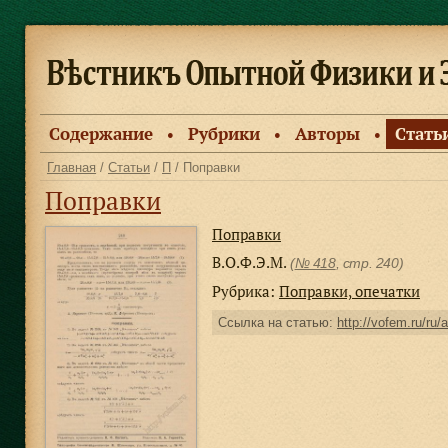
Содержание
Рубрики
Авторы
Стать
●
●
●
Главная
/
Статьи
/
П
/ Поправки
Поправки
Поправки
В.О.Ф.Э.М.
(
№ 418
, стр. 240)
Рубрика:
Поправки, опечатки
Ссылка на статью:
http://vofem.ru/ru/