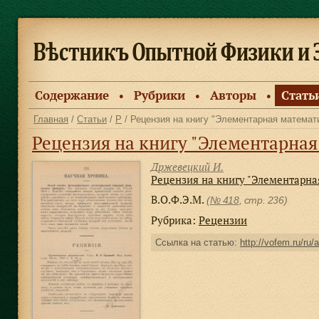
Содержание
Рубрики
Авторы
Стать
●
●
●
Главная
/
Статьи
/
Р
/ Рецензия на книгу "Элементарная математи
Рецензия на книгу "Элементарная 
Држевецкий И.
Рецензия на книгу "Элементарная
В.О.Ф.Э.М.
(
№ 418
, стр. 236)
Рубрика:
Рецензии
Ссылка на статью:
http://vofem.ru/ru/