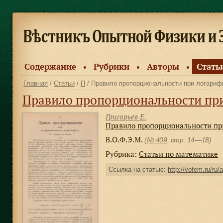
Содержание
Рубрики
Авторы
Стать
●
●
●
Главная
/
Статьи
/
П
/ Правило пропорциональности при логари
Правило пропорциональности пр
Григорьев Е.
Правило пропорциональности пр
В.О.Ф.Э.М.
(
№ 409
, стр. 14—18)
Рубрика:
Статьи по математике
Ссылка на статью:
http://vofem.ru/ru/