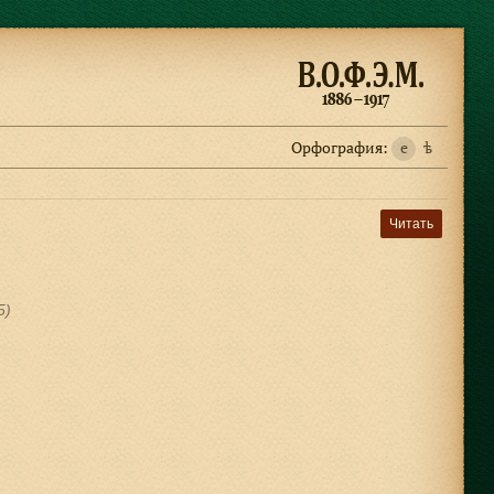
Орфография:
e
ѣ
Читать
5)