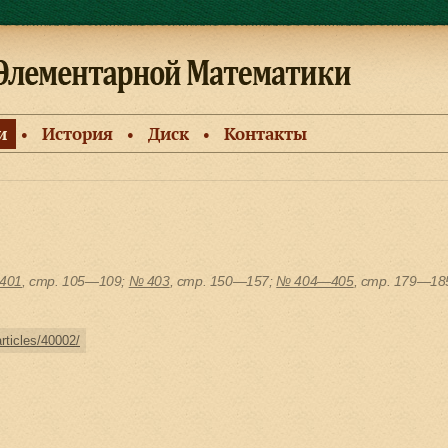
и
История
Диск
Контакты
●
●
●
401
, cтр. 105—109;
№ 403
, cтр. 150—157;
№ 404—405
, cтр. 179—18
articles/40002/