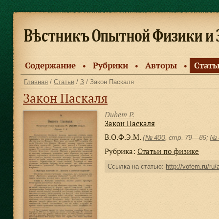
Содержание
Рубрики
Авторы
Стать
●
●
●
Главная
/
Статьи
/
З
/ Закон Паскаля
Закон Паскаля
Duhem P.
Закон Паскаля
В.О.Ф.Э.М.
(
№ 400
, стр. 79—86;
№ 
Рубрика:
Статьи по физике
Ссылка на статью:
http://vofem.ru/ru/