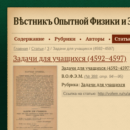
Содержание
Рубрики
Авторы
Стать
●
●
●
Главная
/
Статьи
/
З
/ Задачи для учащихся (4592−4597)
Задачи для учащихся (4592−4597)
Задачи для учащихся (4592−4597
В.О.Ф.Э.М.
(
№ 388
, стр. 94—95)
Рубрика:
Задачи для учащихся
Ссылка на статью:
http://vofem.ru/ru/