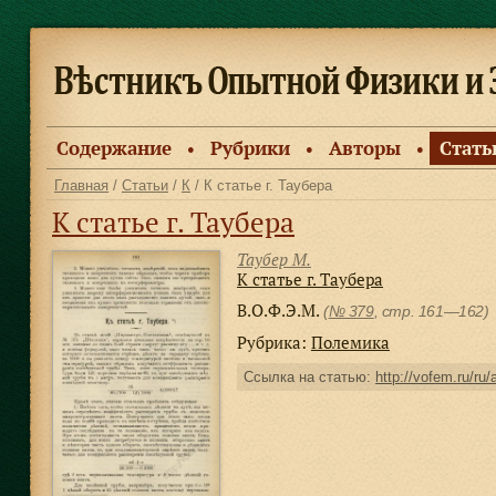
Содержание
Рубрики
Авторы
Стать
●
●
●
Главная
/
Статьи
/
К
/ К статье г. Таубера
К статье г. Таубера
Таубер М.
К статье г. Таубера
В.О.Ф.Э.М.
(
№ 379
, стр. 161—162)
Рубрика:
Полемика
Ссылка на статью:
http://vofem.ru/ru/