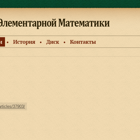
и
История
Диск
Контакты
●
●
●
articles/37903/