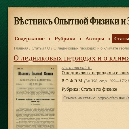
Содержание
Рубрики
Авторы
Стать
●
●
●
Главная
/
Статьи
/
О
/ О ледниковых периодах и о климате геоло
О ледниковых периодах и о клима
Лысаковский К.
О ледниковых периодах и о клим
В.О.Ф.Э.М.
(
№ 368
, стр. 169—176;
Рубрика:
Статьи по физике
Ссылка на статью:
http://vofem.ru/ru/