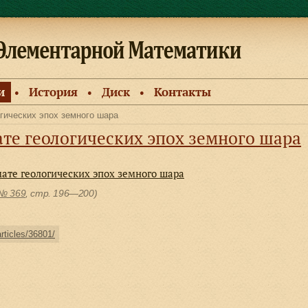
и
История
Диск
Контакты
●
●
●
гических эпох земного шара
те геологических эпох земного шара
ате геологических эпох земного шара
№ 369
, cтр. 196—200)
articles/36801/