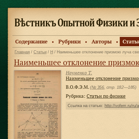
Содержание
Рубрики
Авторы
Стать
●
●
●
Главная
/
Статьи
/
Н
/ Наименьшее отклонение призмою луча све
Наименьшее отклонение призмою
Науменко Т.
Наименьшее отклонение призмою
В.О.Ф.Э.М.
(
№ 356
, стр. 182—185)
Рубрика:
Статьи по физике
Ссылка на статью:
http://vofem.ru/ru/