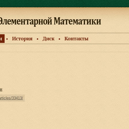
и
История
Диск
Контакты
●
●
●
и
articles/33413/