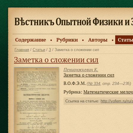
Содержание
Рубрики
Авторы
Стать
●
●
●
Главная
/
Статьи
/
З
/ Заметка о сложении сил
Заметка о сложении сил
Пенионжкевич К.
Заметка о сложении сил
В.О.Ф.Э.М.
(
№ 334
, стр. 234—235)
Рубрика:
Математические мелоч
Ссылка на статью:
http://vofem.ru/ru/